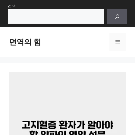
Skip
검색
to
content
면역의 힘
Menu